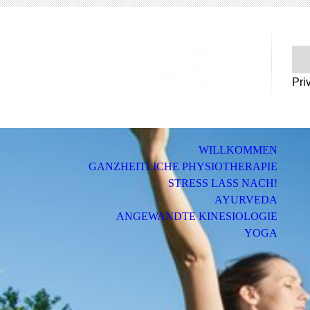
Pri
WILLKOMMEN
GANZHEITLICHE PHYSIOTHERAPIE
STRESS LASS NACH!
AYURVEDA
ANGEWANDTE KINESIOLOGIE
YOGA