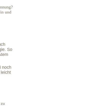
annung?
ein und
uch
gie. So
Atem
i noch
leicht
 zu