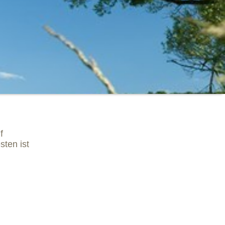
f
ten ist
,