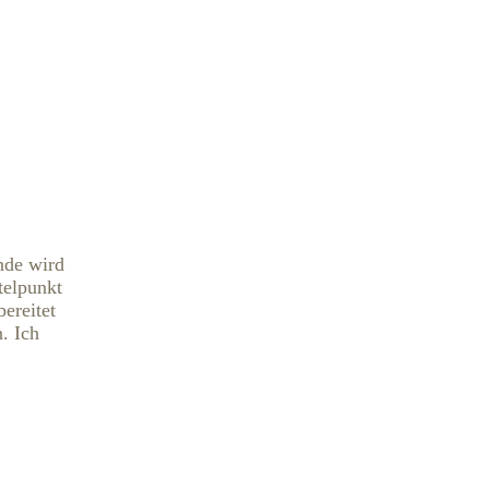
nde wird
telpunkt
ereitet
. Ich