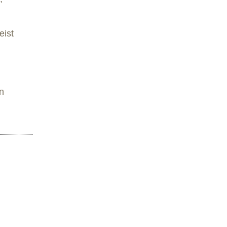
eist
n